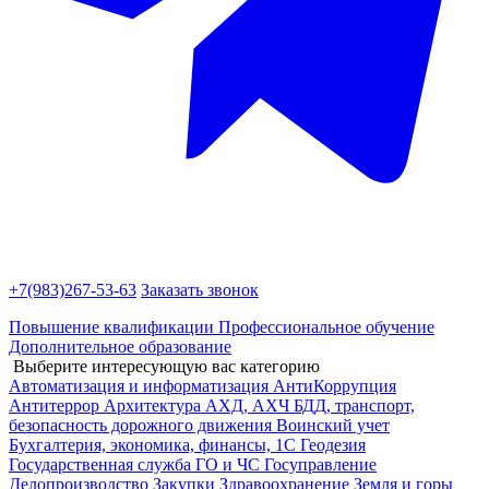
+7(983)
267-53-63
Заказать звонок
Повышение квалификации
Профессиональное обучение
Дополнительное образование
Выберите интересующую вас категорию
Автоматизация и информатизация
АнтиКоррупция
Антитеррор
Архитектура
АХД, АХЧ
БДД, транспорт,
безопасность дорожного движения
Воинский учет
Бухгалтерия, экономика, финансы, 1С
Геодезия
Государственная служба
ГО и ЧС
Госуправление
Делопроизводство
Закупки
Здравоохранение
Земля и горы