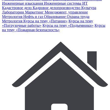
Инженерные изыскания
Инженерные системы
ИТ
Кадастровое дело
Кадровое делопроизводство
Культура
Лаборатории
Маркетинг
Менеджмент, управление
Метрология
Нефть и газ
Образование
Охрана труда
Метрология
Курсы на тему «Питание»
Курсы на тему
«Погрузочные работы»
Курсы на тему «Подъемники»
Курсы
на тему «Пожарная безопасность»