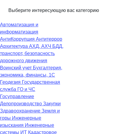
Выберите интересующую вас категорию
Автоматизация и
информатизация
АнтиКоррупция
Антитеррор
Архитектура
АХД, АХЧ
БДД,
транспорт, безопасность
дорожного движения
Воинский учет
Бухгалтерия,
экономика, финансы, 1С
Геодезия
Государственная
служба
ГО и ЧС
Госуправление
Делопроизводство
Закупки
Здравоохранение
Земля и
горы
Инженерные
изыскания
Инженерные
системы
ИТ
Кадастровое