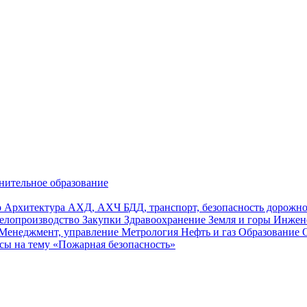
нительное образование
р
Архитектура
АХД, АХЧ
БДД, транспорт, безопасность дорож
елопроизводство
Закупки
Здравоохранение
Земля и горы
Инжен
Менеджмент, управление
Метрология
Нефть и газ
Образование
сы на тему «Пожарная безопасность»