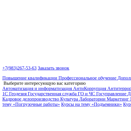
+7(983)
267-53-63
Заказать звонок
Повышение квалификации
Профессиональное обучение
Допол
Выберите интересующую вас категорию
Автоматизация и информатизация
АнтиКоррупция
Антитерро
1С
Геодезия
Государственная служба
ГО и ЧС
Госуправление
Д
Кадровое делопроизводство
Культура
Лаборатории
Маркетинг
тему «Погрузочные работы»
Курсы на тему «Подъемники»
Кур