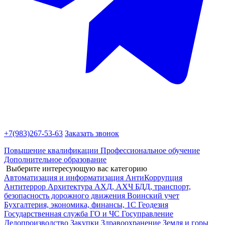
+7(983)
267-53-63
Заказать звонок
Повышение квалификации
Профессиональное обучение
Дополнительное образование
Выберите интересующую вас категорию
Автоматизация и информатизация
АнтиКоррупция
Антитеррор
Архитектура
АХД, АХЧ
БДД, транспорт,
безопасность дорожного движения
Воинский учет
Бухгалтерия, экономика, финансы, 1С
Геодезия
Государственная служба
ГО и ЧС
Госуправление
Делопроизводство
Закупки
Здравоохранение
Земля и горы