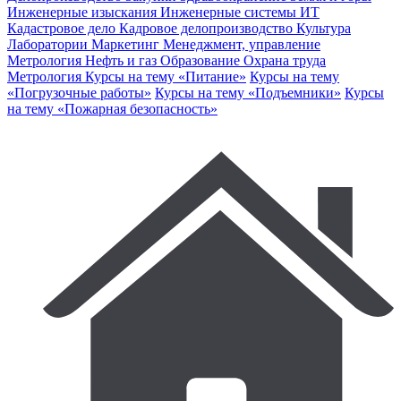
Инженерные изыскания
Инженерные системы
ИТ
Кадастровое дело
Кадровое делопроизводство
Культура
Лаборатории
Маркетинг
Менеджмент, управление
Метрология
Нефть и газ
Образование
Охрана труда
Метрология
Курсы на тему «Питание»
Курсы на тему
«Погрузочные работы»
Курсы на тему «Подъемники»
Курсы
на тему «Пожарная безопасность»