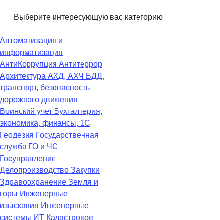
Выберите интересующую вас категорию
Автоматизация и
информатизация
АнтиКоррупция
Антитеррор
Архитектура
АХД, АХЧ
БДД,
транспорт, безопасность
дорожного движения
Воинский учет
Бухгалтерия,
экономика, финансы, 1С
Геодезия
Государственная
служба
ГО и ЧС
Госуправление
Делопроизводство
Закупки
Здравоохранение
Земля и
горы
Инженерные
изыскания
Инженерные
системы
ИТ
Кадастровое