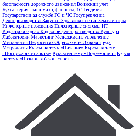
безопасность дорожного движения
Воинский учет
Бухгалтерия, экономика, финансы, 1С
Геодезия
Государственная служба
ГО и ЧС
Госуправление
Делопроизводство
Закупки
Здравоохранение
Земля и горы
Инженерные изыскания
Инженерные системы
ИТ
Кадастровое дело
Кадровое делопроизводство
Культура
Лаборатории
Маркетинг
Менеджмент, управление
Метрология
Нефть и газ
Образование
Охрана труда
Метрология
Курсы на тему «Питание»
Курсы на тему
«Погрузочные работы»
Курсы на тему «Подъемники»
Курсы
на тему «Пожарная безопасность»