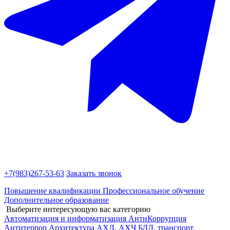
+7(983)
267-53-63
Заказать звонок
Повышение квалификации
Профессиональное обучение
Дополнительное образование
Выберите интересующую вас категорию
Автоматизация и информатизация
АнтиКоррупция
Антитеррор
Архитектура
АХД, АХЧ
БДД, транспорт,