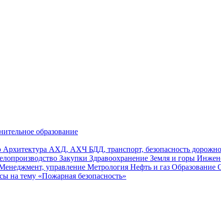
нительное образование
р
Архитектура
АХД, АХЧ
БДД, транспорт, безопасность дорож
елопроизводство
Закупки
Здравоохранение
Земля и горы
Инжен
Менеджмент, управление
Метрология
Нефть и газ
Образование
сы на тему «Пожарная безопасность»