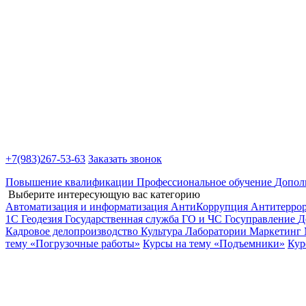
+7(983)
267-53-63
Заказать звонок
Повышение квалификации
Профессиональное обучение
Допол
Выберите интересующую вас категорию
Автоматизация и информатизация
АнтиКоррупция
Антитерро
1С
Геодезия
Государственная служба
ГО и ЧС
Госуправление
Д
Кадровое делопроизводство
Культура
Лаборатории
Маркетинг
тему «Погрузочные работы»
Курсы на тему «Подъемники»
Кур