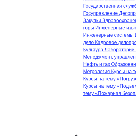
Государственная служ
Госуправление
Делопр
Закупки
Здравоохран
горы
Инженерные изы
Инженерные системы
дело
Кадровое делопр
Культура
Лаборатории
Менеджмент, управле
Нефть и газ
Образова
Метрология
Курсы на 
Курсы на тему «Погру
Курсы на тему «Подъе
тему «Пожарная безоп