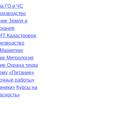
ба
ГО и ЧС
оизводство
ение
Земля и
скания
ИТ
Кадастровое
оизводство
Маркетинг
ние
Метрология
ние
Охрана труда
тему «Питание»
зочные работы»
мники»
Курсы на
асность»