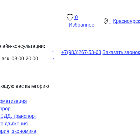
0
Красноярск
Избранное
лайн-консультации:
+7(983)
267-53-63
Заказать звонок
-вск. 08:00-20:00
ующую вас категорию
рматизация
ррор
Ч
БДД, транспорт,
го движения
рия, экономика,