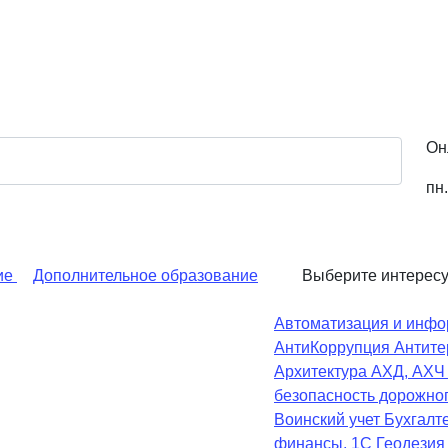
Он
пн.
ие
Дополнительное образование
Выберите интерес
Автоматизация и инфо
АнтиКоррупция
Антите
Архитектура
АХД, АХ
безопасность дорожно
Воинский учет
Бухгалте
финансы, 1С
Геодезия