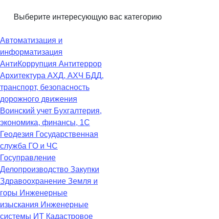
Выберите интересующую вас категорию
Автоматизация и
информатизация
АнтиКоррупция
Антитеррор
Архитектура
АХД, АХЧ
БДД,
транспорт, безопасность
дорожного движения
Воинский учет
Бухгалтерия,
экономика, финансы, 1С
Геодезия
Государственная
служба
ГО и ЧС
Госуправление
Делопроизводство
Закупки
Здравоохранение
Земля и
горы
Инженерные
изыскания
Инженерные
системы
ИТ
Кадастровое