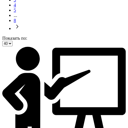
4
5
...
8
Показать по: