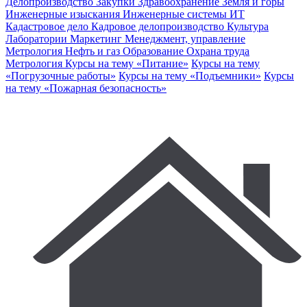
Делопроизводство
Закупки
Здравоохранение
Земля и горы
Инженерные изыскания
Инженерные системы
ИТ
Кадастровое дело
Кадровое делопроизводство
Культура
Лаборатории
Маркетинг
Менеджмент, управление
Метрология
Нефть и газ
Образование
Охрана труда
Метрология
Курсы на тему «Питание»
Курсы на тему
«Погрузочные работы»
Курсы на тему «Подъемники»
Курсы
на тему «Пожарная безопасность»