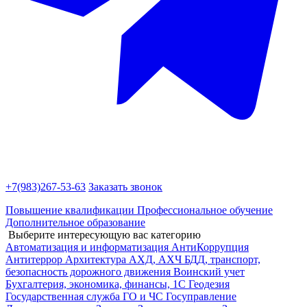
+7(983)
267-53-63
Заказать звонок
Повышение квалификации
Профессиональное обучение
Дополнительное образование
Выберите интересующую вас категорию
Автоматизация и информатизация
АнтиКоррупция
Антитеррор
Архитектура
АХД, АХЧ
БДД, транспорт,
безопасность дорожного движения
Воинский учет
Бухгалтерия, экономика, финансы, 1С
Геодезия
Государственная служба
ГО и ЧС
Госуправление